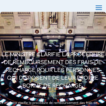
LE MINISTRE CLARIFIE LA PROCÉDURE
DE REMBOURSEMENT DES FRAIS DE
RECHARGE POUR LES PERSONNES
QUI DISPOSENT DE LEUR PROPRE
BORNE DE RECHARGE.
Articles
Fiscalité
5
5
Le ministre clarifie la procédure de remboursement des frais de