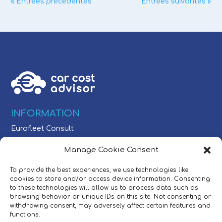
« Entrées précédentes
Entrées suivantes »
INFORMATION
Eurofleet Consult
Schaarbeeklei 613
Manage Cookie Consent
1800 Vilvoorde, Belgium
To provide the best experiences, we use technologies like
CONTACT
cookies to store and/or access device information. Consenting
to these technologies will allow us to process data such as
Tél.:
+32 (0)2/709 54 49
browsing behavior or unique IDs on this site. Not consenting or
E-mail:
sales@carcostadvisor.com
withdrawing consent, may adversely affect certain features and
functions.