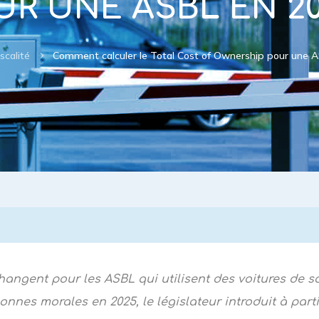
UR UNE ASBL EN 20
iscalité
Comment calculer le Total Cost of Ownership pour une 
5
angent pour les ASBL qui utilisent des voitures de so
nnes morales en 2025, le législateur introduit à parti