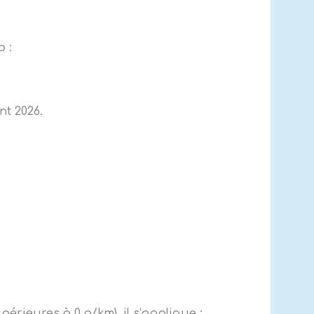
p :
nt 2026.
périeures à 0 g/km), il s’applique :