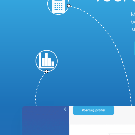
M
b
u