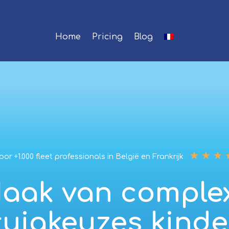
Home
Pricing
Blog
☆
☆
☆
or +1.000 fleet professionals in België en Frankrijk
aak van comple
tuigkeuzes kinde