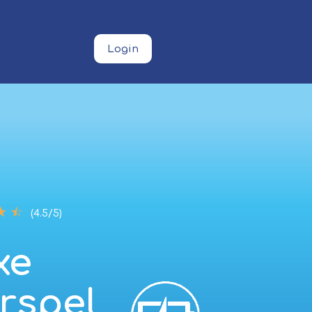
Login
☆
☆
(4.5/5)
xe
rspel