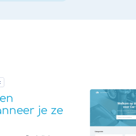
t
 en
anneer je ze