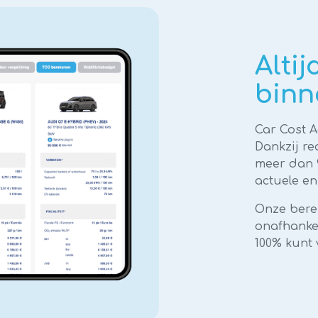
Altij
binn
Car Cost Ad
Dankzij r
meer dan 9
actuele en
Onze bere
onafhankel
100% kunt 