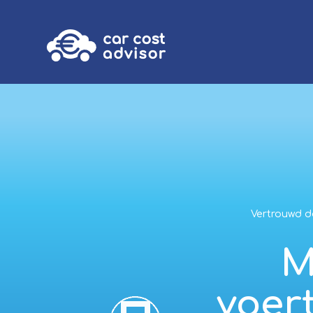
Vertrouwd do
M
voer