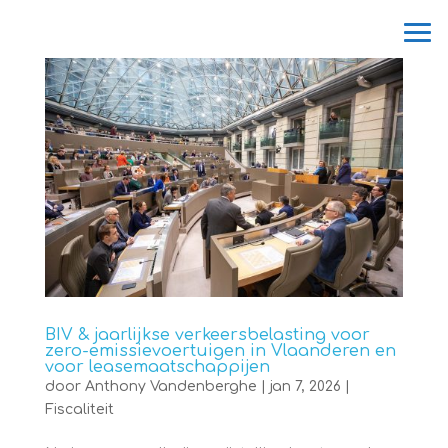
BIV & jaarlijkse verkeersbelasting voor
zero-emissievoertuigen in Vlaanderen en
voor leasemaatschappijen
door
Anthony Vandenberghe
|
jan 7, 2026
|
Fiscaliteit