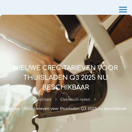
NIEUWE CREG-TARIEVEN VOOR
THUISLADEN Q3 2025 NU
BESCHIKBAAR
Berichten
Elektrisch rijden
5
5
Nieuwe CREG-tarieven voor thuisladen Q3 2025 nu beschikbaar