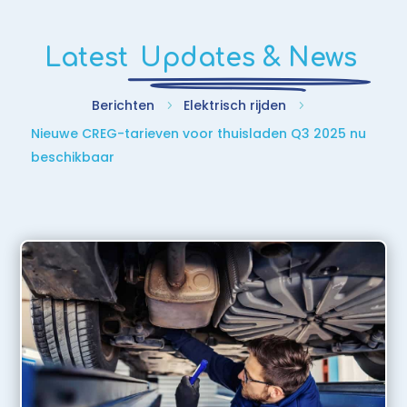
Latest
Updates & News
Berichten
Elektrisch rijden
5
5
Nieuwe CREG-tarieven voor thuisladen Q3 2025 nu
beschikbaar