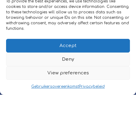
To provide the best experiences, we use technologies like
cookies to store and/or access device information. Consenting
to these technologies will allow us to process data such as
browsing behavior or unique IDs on this site. Not consenting or
withdrawing consent, may adversely affect certain features and
INFORMATION
functions.
Eurofleet Consult
Schaarbeeklei 613
Accept
1800 Vilvoorde, Belgium
Deny
CONTACT
View preferences
Tél.:
+32 (0)2/709 54 49
E-mail:
sales@carcostadvisor.com
Gebruikersovereenkomst
Privacybeleid
POLICIES
©2025 Eurofleet Consult NV.
All right reserved.
Privacy Policy
|
User Policy
Design by
Alles Over Marketing
.