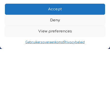
Accept
INFORMATION
Deny
Eurofleet Consult
View preferences
Schaarbeeklei 613
1800 Vilvoorde, Belgium
Gebruikersovereenkomst
Privacybeleid
CONTACT
Tél.:
+32 (0)2/709 54 49
E-mail:
sales@carcostadvisor.com
POLICIES
©2025 Eurofleet Consult NV.
All right reserved.
Privacy Policy
|
User Policy
Design by
Alles Over Marketing
.