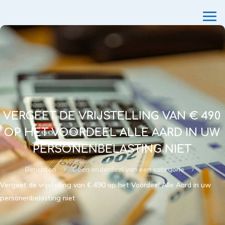
VERGEET DE VRIJSTELLING VAN € 490
OP HET VOORDEEL ALLE AARD IN UW
PERSONENBELASTING NIET
Berichten
Geen onderdeel van een categorie
5
5
Vergeet de vrijstelling van € 490 op het Voordeel Alle Aard in uw
personenbelasting niet