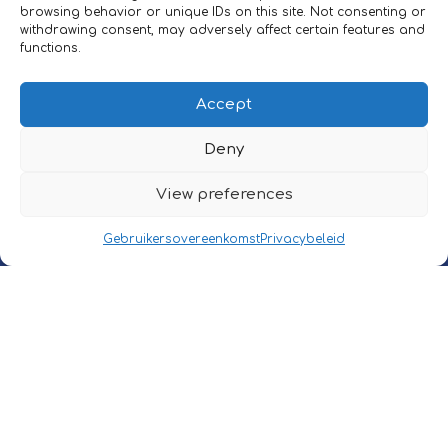
browsing behavior or unique IDs on this site. Not consenting or
withdrawing consent, may adversely affect certain features and
functions.
Accept
INFORMATION
Deny
Eurofleet Consult
View preferences
Schaarbeeklei 613
1800 Vilvoorde, Belgium
Gebruikersovereenkomst
Privacybeleid
CONTACT
Tél.:
+32 (0)2/709 54 49
E-mail:
sales@carcostadvisor.com
POLICIES
©2025 Eurofleet Consult NV.
All right reserved.
Privacy Policy
|
User Policy