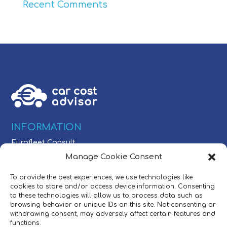
Recent Comments
INFORMATION
Eurofleet Consult
Schaarbeeklei 613
Manage Cookie Consent
1800 Vilvoorde, Belgium
To provide the best experiences, we use technologies like
cookies to store and/or access device information. Consenting
CONTACT
to these technologies will allow us to process data such as
browsing behavior or unique IDs on this site. Not consenting or
Tel:
+32 (0)2/709 54 49
withdrawing consent, may adversely affect certain features and
E-mail:
sales@carcostadvisor.com
functions.